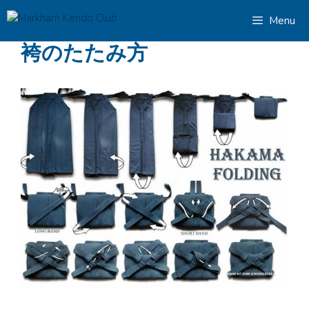
コ
Menu
ン
テ
袴のたたみ方
ン
ツ
へ
ス
キ
ッ
プ